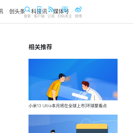
讯
创头条
科技讯
媒体号
/
/
/
/
搜索
客户端
订阅
扫码关注
微博
相关推荐
小米13 Ultra本月将在全球上市|环球聚看点