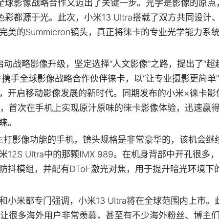
全球影像战略合作又迈出了关键一步。光学是影像的原点
彩都源于光。此次，小米13 Ultra搭载了双方共同设计
美的Summicron镜头，真正将徕卡的专业光学能力系
启动战略影像升级，坚定选择“人文影像”之路，提出了“超
并携手全球影像战略合作伙伴徕卡，以“让专业摄影更简单
，开启移动影像发展的新时代。同期发布的小米×徕卡影
ltra，首次在手机上实现原汁原味的徕卡影像体验，迅速赢
睐。
a作为主打影像功能的手机，镜头规格是非常豪华的，该机会继
2S Ultra中的那颗IMX 989。在机身背部中开孔很多
防抖模组，并配有DToF激光对焦，用于提升暗光环境下
小米都专门强调，小米13 Ultra将在全球范围内上市。
内上市，让很多海外用户非常羡慕，甚至有不少海外粉丝、博主