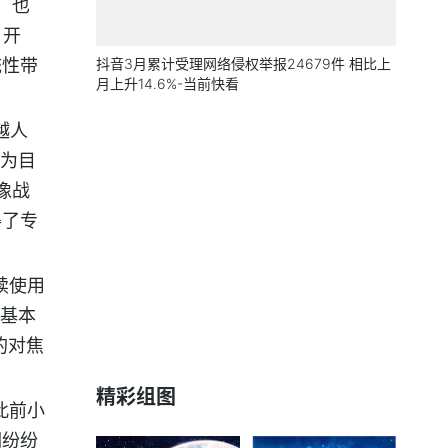
，也
、开
统性带
抖音3月累计受理网络侵权举报24679件 相比上
月上升14.6%-当前快看
越人
”为目
像战
得了专
续使用
，基本
的对焦
精彩组图
此前小
们纷纷