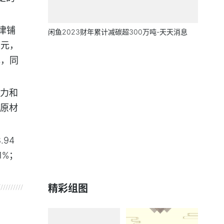
津铺
闲鱼2023财年累计减碳超300万吨-天天消息
亿元，
元，同
力和
原材
94
1%；
精彩组图