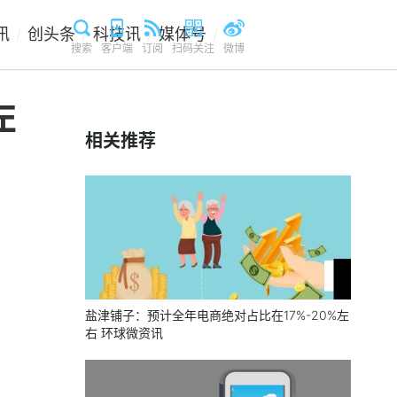
讯
创头条
科技讯
媒体号
/
/
/
/
搜索
客户端
订阅
扫码关注
微博
左
相关推荐
盐津铺子：预计全年电商绝对占比在17%-20%左
右 环球微资讯